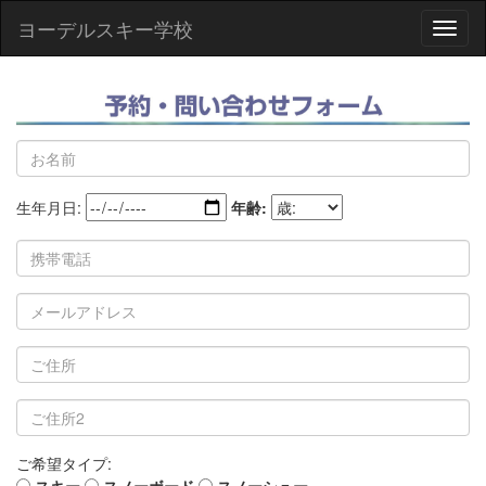
ヨーデルスキー学校
Toggl
naviga
生年月日:
年齢:
ご希望タイプ: